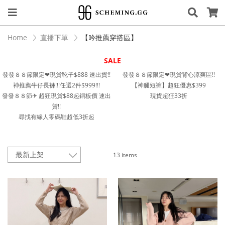
Home
直播下單
【吟推薦穿搭區】
SALE
發發８８節限定❤︎現貨靴子$888 速出貨!!
發發８８節限定❤︎現貨背心涼爽區!!
神推薦牛仔長褲!!!任選2件$999!!!
【神腿短褲】超狂優惠$399
發發８８節✈︎ 超狂現貨$88起銅板價 速出
現貨超狂33折
貨!!
尋找有緣人零碼鞋超低3折起
13 items