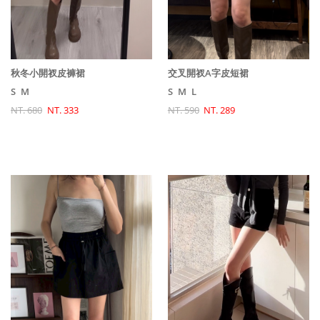
交叉開衩A字皮短裙
秋冬小開衩皮褲裙
S
M
L
S
M
NT. 590
NT. 289
NT. 680
NT. 333