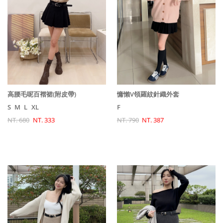
慵懶V領羅紋針織外套
高腰毛呢百褶裙(附皮帶)
F
S
M
L
XL
NT. 790
NT. 387
NT. 680
NT. 333