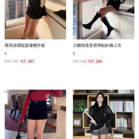
大翻領造形肩帶釦針織上衣
韓系休閒短版連帽外套
F
F
NT. 580
NT. 284
NT. 790
NT. 387