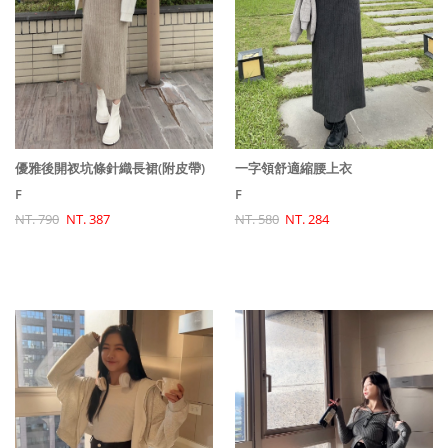
優雅後開衩坑條針織長裙(附皮帶)
一字領舒適縮腰上衣
F
F
NT. 790
NT. 387
NT. 580
NT. 284