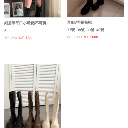
單釦V字長筒靴
細肩帶平口小可愛(不可拆)
37號
38號
39號
40號
F
NT. 1980
NT. 1680
NT. 290
NT. 188