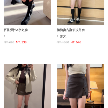
百搭彈性A字短褲
極簡復古翻領皮外套
S
F
加大
NT. 680
NT. 333
NT. 1380
NT. 676