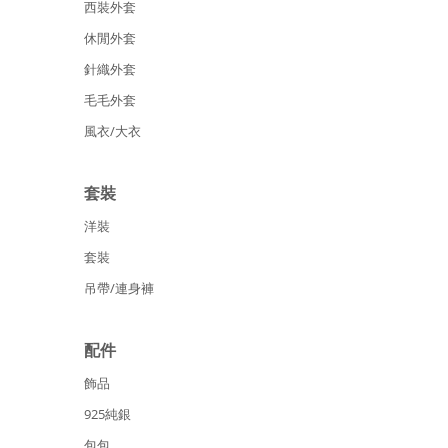
西裝外套
休閒外套
針織外套
毛毛外套
風衣/大衣
套裝
洋裝
套裝
吊帶/連身褲
配件
飾品
925純銀
包包