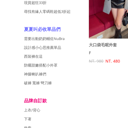
現貨超狂33折
尋找有緣人零碼鞋超低3折起
夏夏叫必收單品們
需要出動奶奶輔佐NuBra
大口袋毛呢外套
設計感小心思推薦單品
F
西裝褲在這
NT. 980
NT. 480
防曬甜嫩搭配小外罩
神腿喇叭褲們
破褲 寬褲 彎刀褲
品牌自訂款
上衣/背心
下著
外套