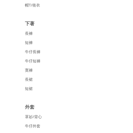
帽T/衛衣
下著
長褲
短褲
牛仔長褲
牛仔短褲
寛褲
長裙
短裙
外套
罩衫/背心
牛仔外套