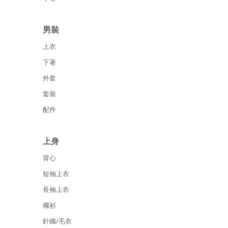
男裝
上衣
下著
外套
套裝
配件
上身
背心
短袖上衣
長袖上衣
襯衫
針織/毛衣