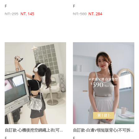
F
F
NT. 580
NT. 284
NT. 295
NT. 145
自訂款-白邊V領短版背心(不可拆)($590買一送一)
自訂款-心機後挖空綁繩上衣(可拆)(原價580特價490)
F
F