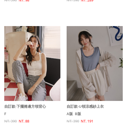
NT. 590
NT. 289
NT. 390
NT. 98
自訂款-U領涼感紗上衣
自訂款-下擺捲邊方領背心
A版
B版
F
NT. 390
NT. 191
NT. 390
NT. 88