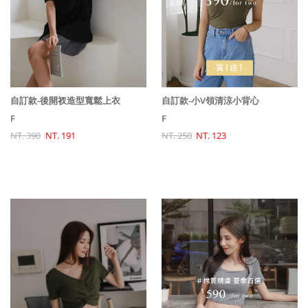
自訂款-後開衩造型寬鬆上衣
自訂款-小V領清涼小背心
F
F
NT. 390
NT. 191
NT. 250
NT. 123