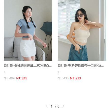
自訂款-個性美背刺繡上衣(可拆)(原價580特價499)
自訂款-軟料彈性綁帶平口背心(可拆)(原價490特價435)
F
F
NT. 499
NT. 245
NT. 435
NT. 213
1
6