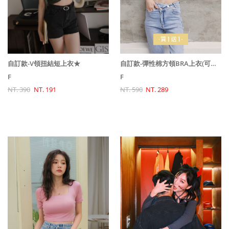
自訂款-彈性棉方領BRA上衣(可拆)(買一送一)
自訂款-V領扭結短上衣★
F
F
NT. 590
NT. 289
NT. 390
NT. 191