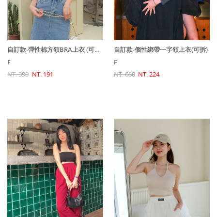
自訂款-彈性棉方領BRA上衣 (可拆)★
自訂款-個性綁帶一字領上衣(可拆)
F
F
NT. 390
NT. 191
NT. 680
NT. 224