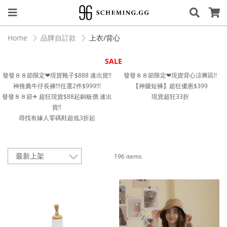
Home
品牌自訂款
上衣/背心
SALE
發發８８節限定❤︎現貨靴子$888 速出貨!!
發發８８節限定❤︎現貨背心涼爽區!!
神推薦牛仔長褲!!!任選2件$999!!!
【神腿短褲】超狂優惠$399
發發８８節✈︎ 超狂現貨$88起銅板價 速出
現貨超狂33折
貨!!
尋找有緣人零碼鞋超低3折起
196 items