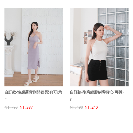
自訂款-性感露背側開衩長洋(可拆)
自訂款-削肩繞脖綁帶背心(可拆)
F
F
NT. 790
NT. 387
NT. 490
NT. 240