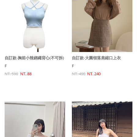
自訂款-胸前小辣綁繩背心(不可拆)
自訂款-大圓領落肩縮口上衣
F
F
NT. 590
NT. 88
NT. 490
NT. 240