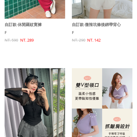
自訂款-微辣坑條後綁帶背心
自訂款-休閒羅紋寛褲
F
F
NT. 290
NT. 142
NT. 590
NT. 289