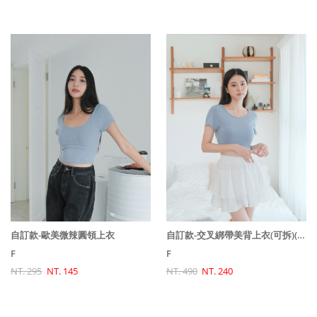
自訂款-交叉綁帶美背上衣(可拆)(原價580特價490)
自訂款-歐美微辣圓領上衣
F
F
NT. 490
NT. 240
NT. 295
NT. 145