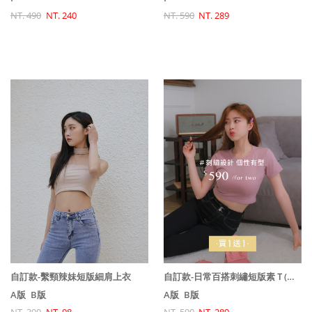
NT. 590
NT. 289
NT. 490
NT. 240
自訂款-日常百搭刺繡短版素Ｔ(買一送一)
自訂款-繫頸辣妹短版細肩上衣
A版
B版
A版
B版