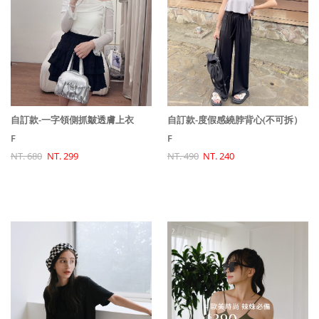
自訂款-一字領側抓皺透膚上衣
自訂款-度假感繞脖背心(不可拆）
F
F
NT. 680
NT. 299
NT. 490
NT. 240