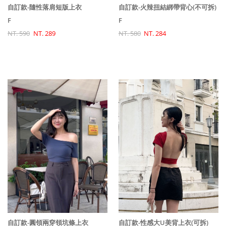
自訂款-火辣扭結綁帶背心(不可拆)
自訂款-隨性落肩短版上衣
F
F
NT. 580
NT. 284
NT. 590
NT. 289
自訂款-性感大U美背上衣(可拆)
自訂款-圓領兩穿領坑條上衣