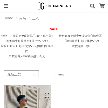
Home
男裝
上衣
SALE
發發８８節限定❤︎現貨靴子$888 速出貨!!
發發８８節限定❤︎現貨背心涼爽區!!
神推薦牛仔長褲!!!任選2件$999!!!
【神腿短褲】超狂優惠$399
發發８８節✈︎ 超狂現貨$88起銅板價 速出
現貨超狂33折
貨!!
尋找有緣人零碼鞋超低3折起
1 items