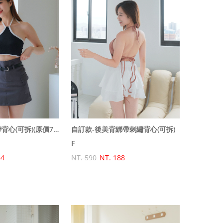
自訂款-繞脖綁帶背心(可拆)(原價790特價580)
自訂款-後美背綁帶刺繡背心(可拆)
F
84
NT. 590
NT. 188