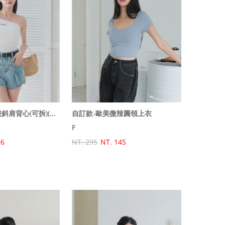
自訂款-彈性抓皺斜肩背心(可拆)(原價580特價399)
自訂款-歐美微辣圓領上衣
F
96
NT. 295
NT. 145