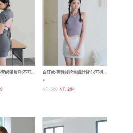
自訂款-翻領後美背綁帶短洋(不可拆)(原價790特價590)
自訂款-彈性後挖空設計背心(可拆)(原價580特價490)
F
89
NT. 580
NT. 284