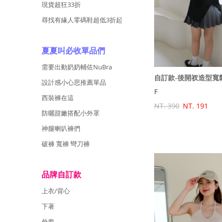
現貨超狂33折
尋找有緣人零碼鞋超低3折起
夏夏叫必收單品們
需要出動奶奶輔佐NuBra
自訂款-後開衩造型寬
設計感小心思推薦單品
F
西裝褲在這
NT. 390
NT. 191
防曬甜嫩搭配小外罩
神腿喇叭褲們
破褲 寬褲 彎刀褲
品牌自訂款
上衣/背心
下著
外套