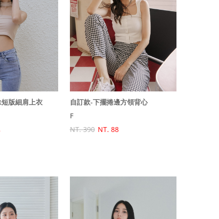
自訂款-下擺捲邊方領背心
妹短版細肩上衣
F
NT. 390
NT. 88
8