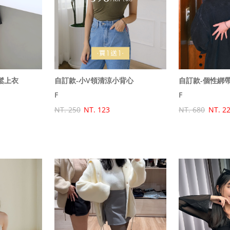
鬆上衣
自訂款-小V領清涼小背心
自訂款-個性綁帶
F
F
NT. 250
NT. 123
NT. 680
NT. 2