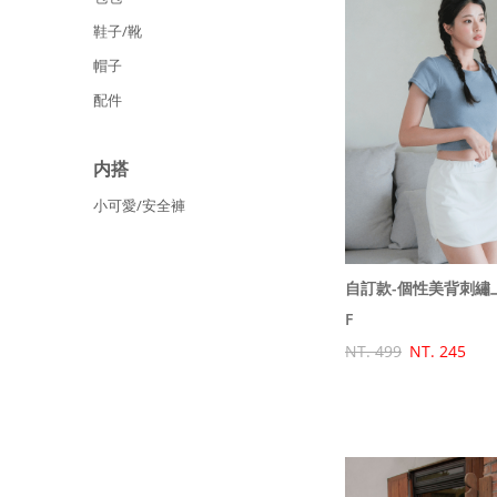
鞋子/靴
帽子
配件
内搭
小可愛/安全褲
F
NT. 499
NT. 245