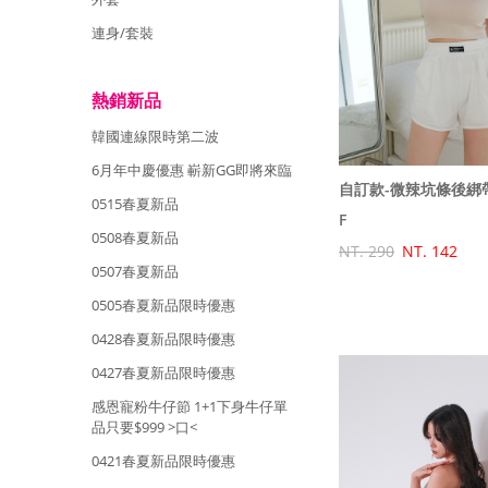
連身/套裝
熱銷新品
韓國連線限時第二波
6月年中慶優惠 嶄新GG即將來臨
自訂款-微辣坑條後綁
0515春夏新品
F
0508春夏新品
NT. 290
NT. 142
0507春夏新品
0505春夏新品限時優惠
0428春夏新品限時優惠
0427春夏新品限時優惠
感恩寵粉牛仔節 1+1下身牛仔單
品只要$999 >口<
0421春夏新品限時優惠