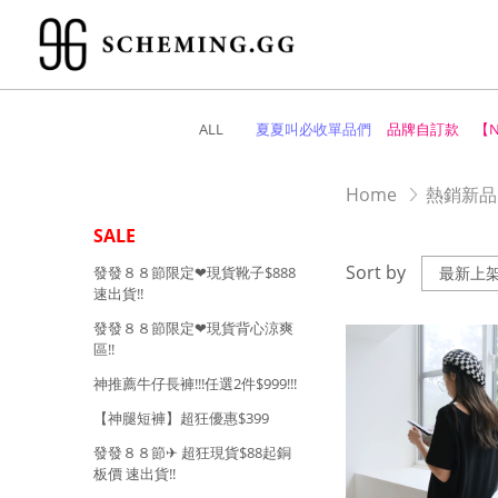
ALL
夏夏叫必收單品們
品牌自訂款
【
Home
熱銷新品
SALE
Sort by
發發８８節限定❤︎現貨靴子$888
速出貨!!
發發８８節限定❤︎現貨背心涼爽
區!!
神推薦牛仔長褲!!!任選2件$999!!!
【神腿短褲】超狂優惠$399
發發８８節✈︎ 超狂現貨$88起銅
板價 速出貨!!