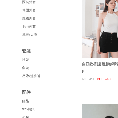
西裝外套
休閒外套
針織外套
毛毛外套
風衣/大衣
套裝
洋裝
自訂款-削肩繞脖綁帶背
套裝
F
吊帶/連身褲
NT. 490
NT. 240
配件
飾品
925純銀
包包