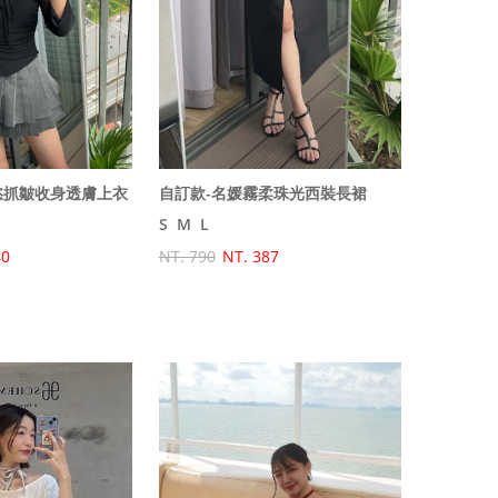
慾抓皺收身透膚上衣
自訂款-名媛霧柔珠光西裝長裙
S
M
L
40
NT. 790
NT. 387