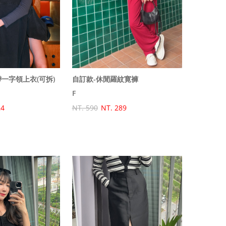
自訂款-休閒羅紋寛褲
一字領上衣(可拆)
F
NT. 590
NT. 289
24