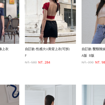
自訂款-繫頸辣
自訂款-性感大U美背上衣(可拆)
條上衣
A版
B版
F
NT. 390
NT. 9
NT. 580
NT. 284