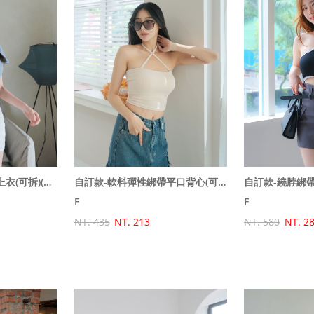
自訂款-個性美背刺繡上衣(可拆)(原價580特價499)
自訂款-軟料彈性綁帶平口背心(可拆)(原價490特價435)
F
F
NT. 580
NT. 2
NT. 435
NT. 213