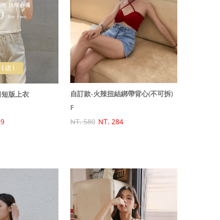
自訂款-火辣扭結綁帶背心(不可拆)
肩短版上衣
F
NT. 580
NT. 284
89