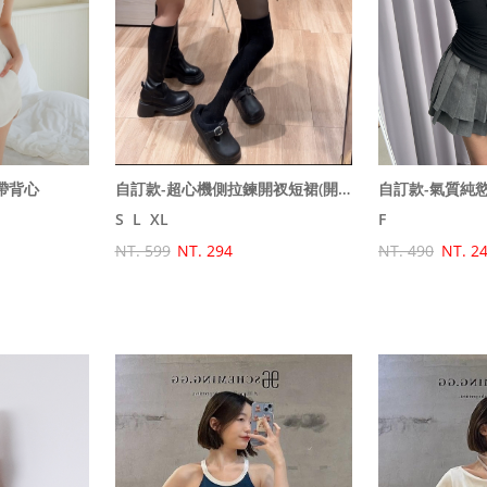
帶背心
自訂款-超心機側拉鍊開衩短裙(開衩程度自行調整)
自訂款-氣質純
S
L
XL
F
NT. 599
NT. 294
NT. 490
NT. 2