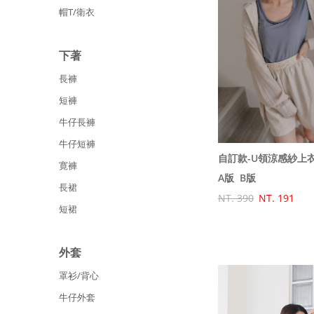
帽T/衛衣
下著
長褲
短褲
牛仔長褲
牛仔短褲
自訂款-U領涼感紗上
寛褲
A版
B版
長裙
NT. 390
NT. 191
短裙
外套
罩衫/背心
牛仔外套