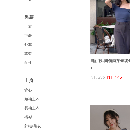
男裝
上衣
下著
外套
套裝
自訂款-圓領兩穿領坑
配件
F
NT. 295
NT. 145
上身
背心
短袖上衣
長袖上衣
襯衫
針織/毛衣