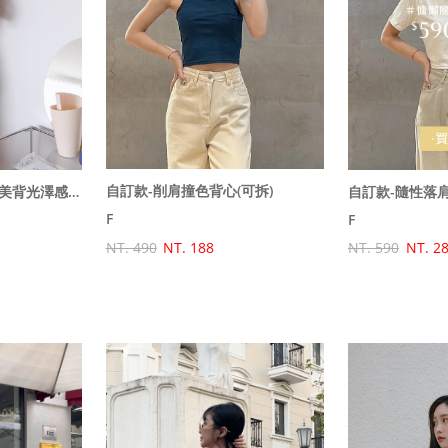
自訂款-削肩撞色背心(可拆)
自訂款-派對焦點!吸睛美背光澤感短洋
自訂款-隨性落
F
F
NT. 490
NT. 188
NT. 590
NT. 2