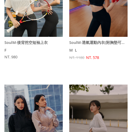
SoulM-後背挖空短袖上衣
SoulM-透氣運動內衣(附胸墊可拆-高度伸縮中度支撐)
F
M
L
NT. 980
NT. 1180
NT. 578