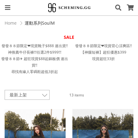
Home
運動系列SoulM
SALE
發發８８節限定❤︎現貨靴子$888 速出貨!!
發發８８節限定❤︎現貨背心涼爽區!!
神推薦牛仔長褲!!!任選2件$999!!!
【神腿短褲】超狂優惠$399
發發８８節✈︎ 超狂現貨$88起銅板價 速出
現貨超狂33折
貨!!
尋找有緣人零碼鞋超低3折起
13 items