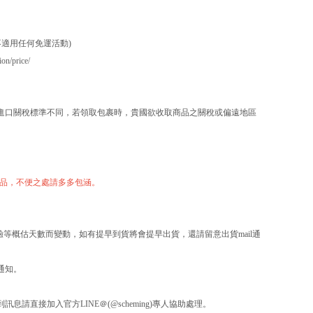
適用任何免運活動)
on/price/
進口關稅標準不同，若領取包裹時，貴國欲收取商品之關稅或偏遠地區
他贈品，不便之處請多多包涵。
驗等概估天數而變動，如有提早到貨將會提早出貨，還請留意出貨mail通
通知。
直接加入官方LINE＠(@scheming)專人協助處理。