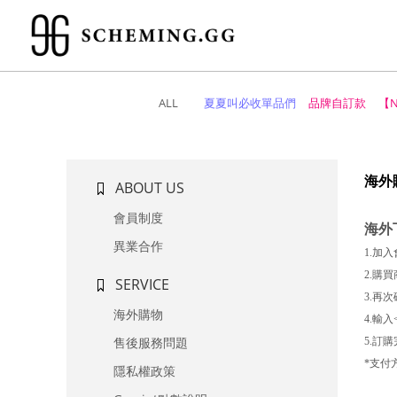
ALL
夏夏叫必收單品們
品牌自訂款
【
海外
ABOUT US
會員制度
海外
異業合作
1.加
2.購
SERVICE
3.再
海外購物
4.輸
售後服務問題
5.訂
*支付方
隱私權政策