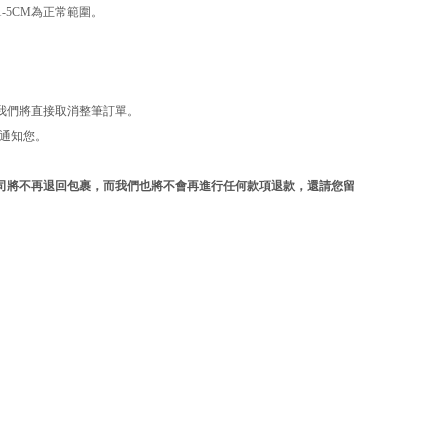
-5CM為正常範圍
。
我們將直接取消整筆訂單。
l通知您。
司將不再退回包裹，而我們也將不會再進行任何款項退款，還請您留