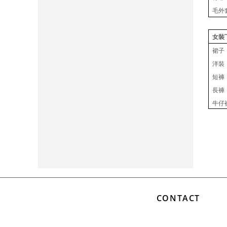
毛外
女裝
裙子
洋裝
短褲
長褲
牛仔
CONTACT