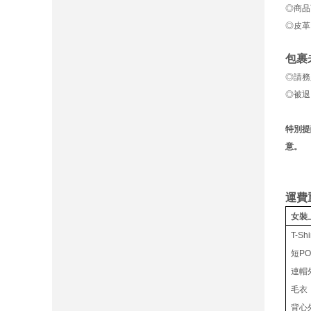
◎商品
◎皮革
包裹
◎請務
◎被退
特別提
意。
運費
女裝
T-Shi
短PO
連帽
毛衣
背心