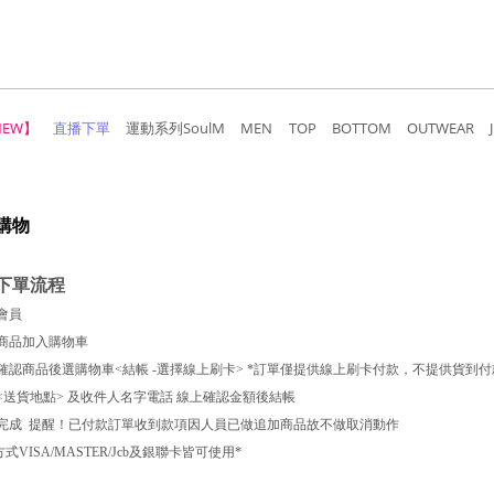
NEW】
直播下單
運動系列SoulM
MEN
TOP
BOTTOM
OUTWEAR
購物
下單流程
入會員
買商品加入購物車
次確認商品後選購物車<結帳 -選擇線上刷卡> *訂單僅提供線上刷卡付款，不提供貨到付
入<送貨地點> 及收件人名字電話 線上確認金額後結帳
購完成 提醒！已付款訂單收到款項因人員已做追加商品故不做取消動作
式VISA/MASTER/Jcb及銀聯卡皆可使用*