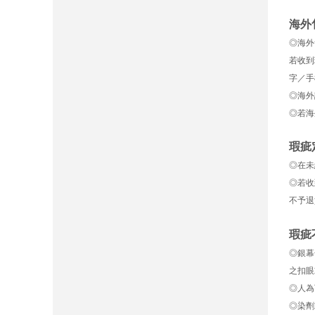
海外
◎海外
若收到
字／手
◎海外
◎若海
瑕疵
◎在未
◎若收
不予退
瑕疵
◎銀幕
之扣眼
◎人為
◎染劑