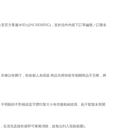
方客服＠ID:(@SCHEMING)，並於信件內留下訂單編號／訂購名
.)，衣褲沾有髒汙，粉妝都人為瑕疵 商品吊牌拆除等相關商品不完整，將
、不明顯的不對稱或是字體印製大小有些微粗細差異、釦子鬆脫未剪開
，在清洗及陰乾後即可漸漸消除，故無法列入瑕疵範圍)
。