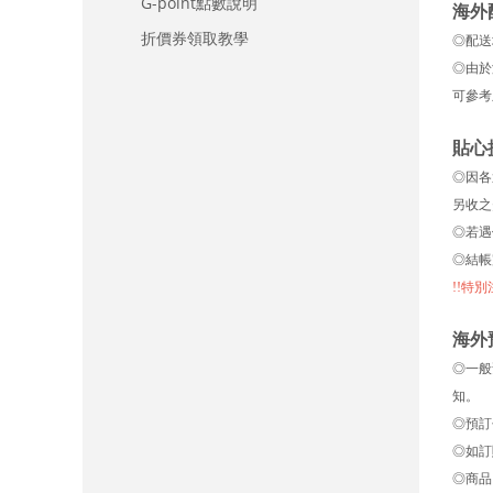
G-point點數說明
海外
折價券領取教學
◎配送
◎由於
可參考
貼心
◎因各
另收之
◎若遇
◎結帳
!!特
海外
◎一般
知。
◎預訂
◎如訂
◎商品