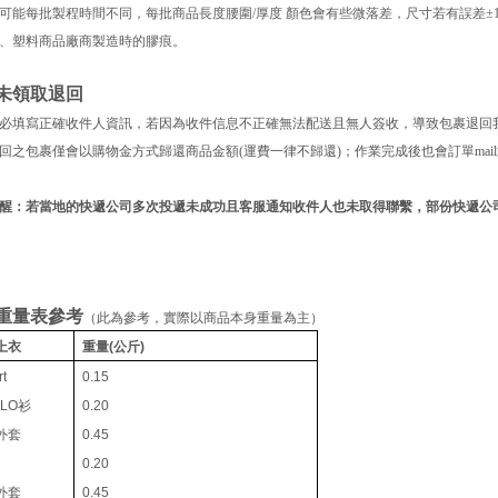
可能每批製程時間不同，每批商品長度腰圍/厚度 顏色會有些微落差，尺寸若有誤差±1
、塑料商品廠商製造時的膠痕
。
未領取退回
必填寫正確收件人資訊，若因為收件信息不正確無法配送且無人簽收，導致包裹退回
回之包裹僅會以購物金方式歸還商品金額(運費一律不歸還)；作業完成後也會訂單mai
醒：若當地的快遞公司多次投遞未成功且客服通知收件人也未取得聯繫，部份快遞公
重量表參考
（此為參考，實際以商品本身重量為主）
上衣
重量(公斤)
rt
0.15
LO衫
0.20
外套
0.45
0.20
外套
0.45