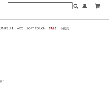
JUMPSUIT
ACC
SOFT TOUCH
SALE
小雜誌
款*