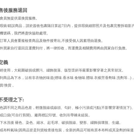
售後服務退回
會員無提供退換貨服務。
瑕疵/錯誤商品，請於簽收包裹隔日算起7日內，提供瑕疵細部照片及包裹完整拆箱影片至官
機號碼，我們將盡快協助處理。
訂單人員會重複檢查商品及物件後寄出,不接受個人因素理由退換。
外買家自行退回且運費到付，將一律拒收，而運費及相關費用將由買家自行負擔。
定義
經使用，大範圍破損或髒污、綴飾脫落、版型歪斜等嚴重影響穿著之異常狀況。
到商品為下水，沾有非衣物的味道(煙味.香水味.食物味.體味.衣櫥芳香劑味.洗劑等..
貨/換貨 。
不受理之下:
色調不同之商品色差，輕微脫線或線頭、勾針、極小污漬或污點(不影響穿著情況下)
或口袋(可自行剪開)、廠商標記印號、收到吊帶褲未組裝
。
下水洗後 褪色、染色、縮水、起毛球、破損脫線、變形、綴飾損壞脫、生鏽
。
或布料氣味(因商品皆是到貨檢查後包裝，全新的商品可能有原本布料或其染劑的味道