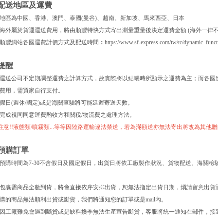
配送地區及運費
地區為中國、香港、澳門、泰國(曼谷)、越南、新加坡、馬來西亞、日本
海外屬於貨運運送費用，將由順豐特快方式寄出測量重量後決定運費金額 (海外一律不
順豐網站各國運費計價方式及配送時間
：
https://www.sf-express.com/tw/tc/dynamic_functi
提醒
運送公司不定期調整運費之計算方式，故實際將以結帳時所顯示之運費為主；而各國
費用，需買家自行支付。
假日(週休/國定)或是海關查驗將可能延遲寄送天數。
完成視同同意運費酌收方和關稅/物流費之處理方法。
別注意!!液態類/噴霧類...等等因陸路運輸違法禁送，若為滿額送亦無法寄出將改為其
預購訂單
預購時間為7-30不含假日及國定假日，出貨日將依工廠製作狀況、貨物配送、海關檢
包裹需商品全數到貨，將會直接依序安排出貨，恕無法指定出貨日期，煩請留意出貨
購的商品無法順利出貨或斷貨，我們將通知您的訂單或是mail內。
因工廠難免會遇到斷貨或是缺料換季無法生產宣告斷貨，客服將統一通知在郵件，接到訊息請