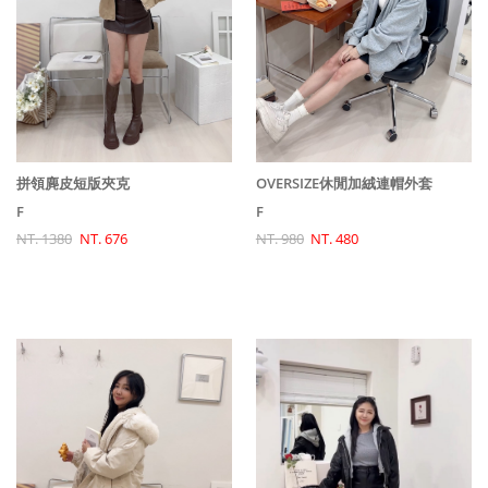
OVERSIZE休閒加絨連帽外套
拼領麂皮短版夾克
F
F
NT. 980
NT. 480
NT. 1380
NT. 676