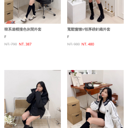
寬鬆慵懶V領厚磅針織外套
韓系連帽撞色休閒外套
F
F
NT. 980
NT. 480
NT. 790
NT. 387