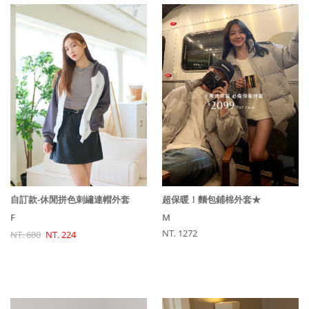
超保暖！麵包鋪棉外套★
自訂款-休閒拼色刺繡連帽外套
M
F
NT. 1272
NT. 680
NT. 224