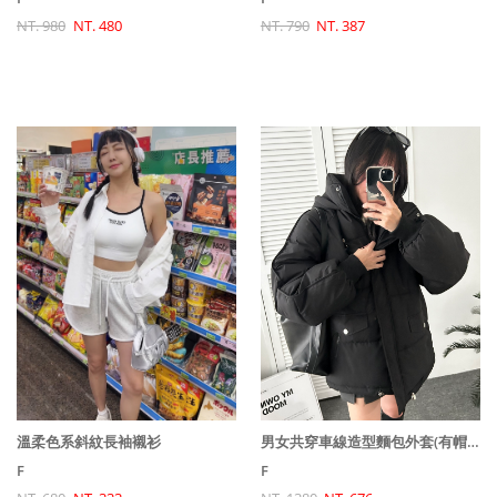
NT. 980
NT. 480
NT. 790
NT. 387
溫柔色系斜紋長袖襯衫
男女共穿車線造型麵包外套(有帽子)
F
F