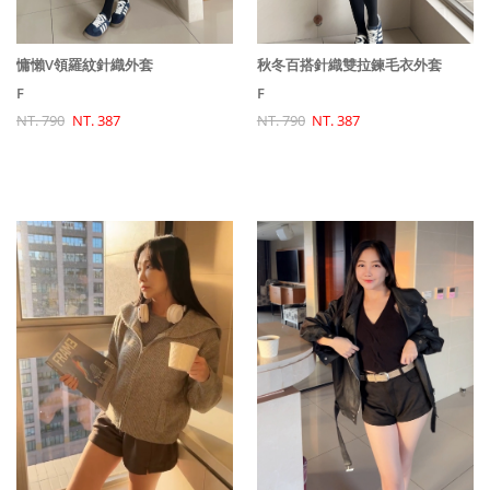
慵懶V領羅紋針織外套
秋冬百搭針織雙拉鍊毛衣外套
F
F
NT. 790
NT. 387
NT. 790
NT. 387