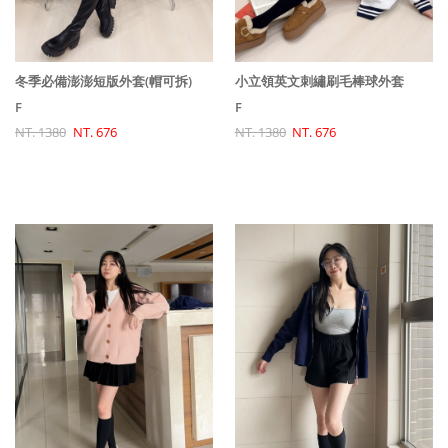
冬季必備澎澎短版外套(帽可拆)
小立領英文刺繡刷毛棒球外套
F
F
NT. 1380
NT. 676
NT. 1380
NT. 676