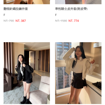
翻領針織拉鍊外套
率性騎士皮外套(附皮帶)
F
F
NT. 790
NT. 387
NT. 1580
NT. 774