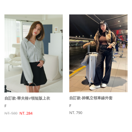
自訂款-帥氣立領車線外套
自訂款-華夫格V領短版上衣
F
F
NT. 790
NT. 580
NT. 284