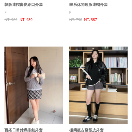
韓版連帽麂皮縮口外套
韓系休閒短版連帽外套
F
F
NT. 980
NT. 480
NT. 790
NT. 387
百搭日常針織排釦外套
極簡復古翻領皮外套