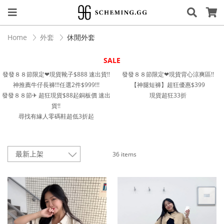
Home
外套
休閒外套
SALE
發發８８節限定❤︎現貨靴子$888 速出貨!!
發發８８節限定❤︎現貨背心涼爽區!!
神推薦牛仔長褲!!!任選2件$999!!!
【神腿短褲】超狂優惠$399
發發８８節✈︎ 超狂現貨$88起銅板價 速出
現貨超狂33折
貨!!
尋找有緣人零碼鞋超低3折起
36 items