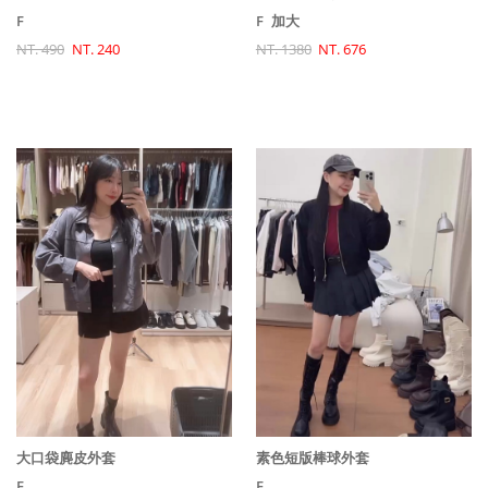
F
F
加大
NT. 490
NT. 240
NT. 1380
NT. 676
大口袋麂皮外套
素色短版棒球外套
F
F