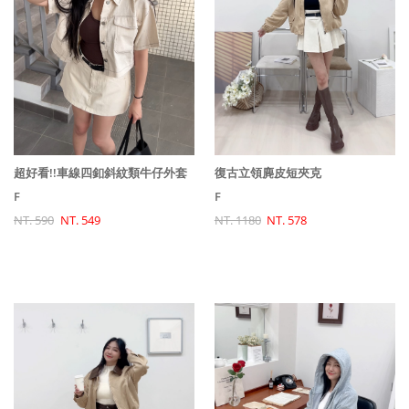
超好看!!車線四釦斜紋類牛仔外套
復古立領麂皮短夾克
F
F
NT. 590
NT. 549
NT. 1180
NT. 578