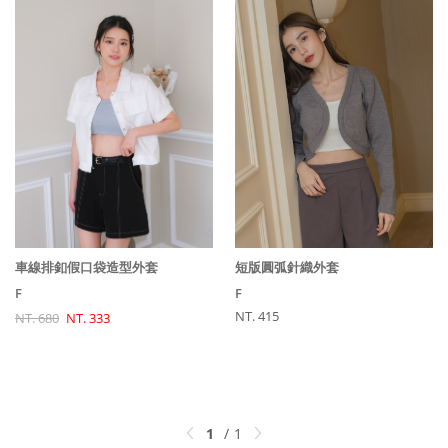
短版圓弧針織外套
車線排釦假口袋造型外套
F
F
NT. 415
NT. 680
NT. 333
1
1