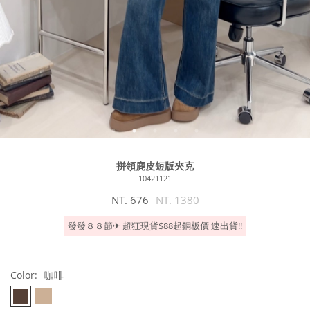
拼領麂皮短版夾克
10421121
NT. 676
NT. 1380
發發８８節✈︎ 超狂現貨$88起銅板價 速出貨!!
Color:
咖啡