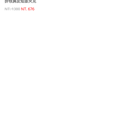
拼領麂皮短版夾克
NT. 1380
NT. 676