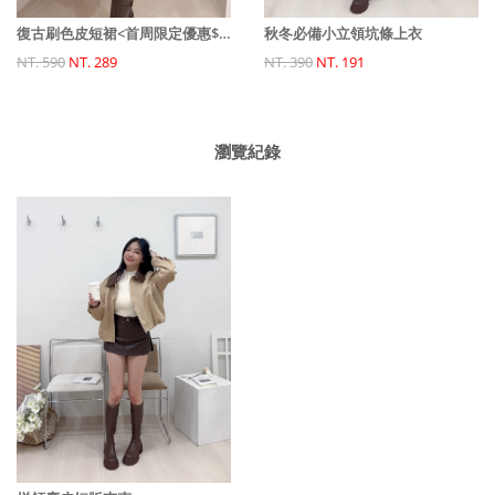
復古刷色皮短裙<首周限定優惠$399中>
秋冬必備小立領坑條上衣
NT. 590
NT. 289
NT. 390
NT. 191
瀏覽紀錄