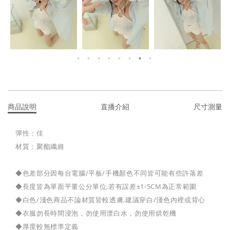
商品說明
直播介紹
尺寸測量
彈性：佳
材質：聚酯纖維
◆色差部分因每台電腦/平板/手機顏色不同皆可能有些許落差
◆長度皆為單面平量公分單位,若有誤差±1-5CM為正常範圍
◆白色/淺色商品不論材質皆較透膚,建議穿白/淺色內裡或背心
◆衣服勿長時間浸泡，勿使用漂白水，勿使用烘乾機
◆厚度較無標準定義