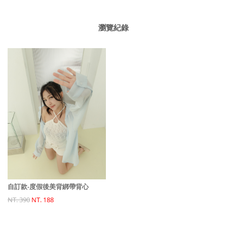
瀏覽紀錄
自訂款-度假後美背綁帶背心
NT. 390
NT. 188