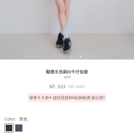
顯瘦水洗刷白牛仔短裙
1673
NT. 333
NT. 680
發發８８節✈︎ 超狂現貨$88起銅板價 速出貨!!
Color:
黑色