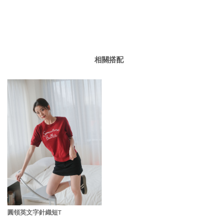
相關搭配
圓領英文字針織短T