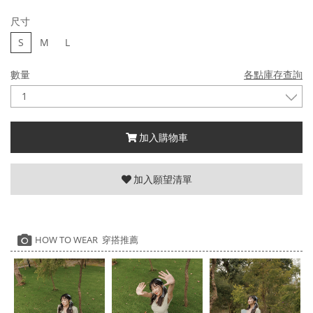
尺寸
S
M
L
數量
各點庫存查詢
加入購物車
加入願望清單
HOW TO WEAR 穿搭推薦