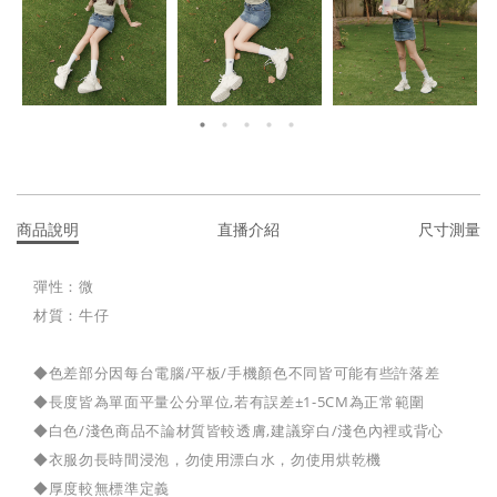
商品說明
直播介紹
尺寸測量
彈性：微
材質：牛仔
◆色差部分因每台電腦/平板/手機顏色不同皆可能有些許落差
◆長度皆為單面平量公分單位,若有誤差±1-5CM為正常範圍
◆白色/淺色商品不論材質皆較透膚,建議穿白/淺色內裡或背心
◆衣服勿長時間浸泡，勿使用漂白水，勿使用烘乾機
◆厚度較無標準定義