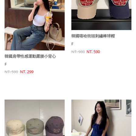
韓國嘻哈街頭刺繡棒球帽
F
NT. 980
NT. 590
韓國肩帶性感運動露腰小背心
F
NT. 590
NT. 299