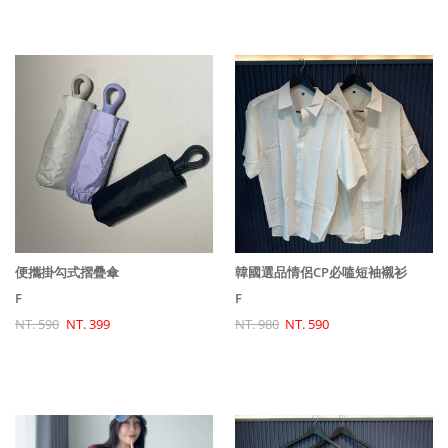
便攜掛勾式摺疊傘
韓國選品情侶CP必嗑短袖襯衫
F
F
NT. 590
NT. 399
NT. 980
NT. 590