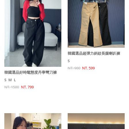
韓國選品超彈力斜紋長腿喇叭褲
S
NT. 980
NT. 599
韓國選品好時髦態度丹寧彎刀褲
S
M
L
NT. 1580
NT. 799