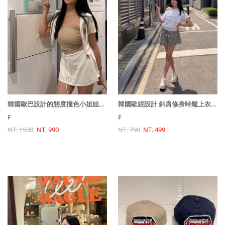
韓國歐巴設計的態度撞色小姐姐套裝(外套+裙子)
韓國歐妮設計 斜肩修身時髦上衣(下擺收緊)
F
F
NT. 1580
NT. 990
NT. 790
NT. 499