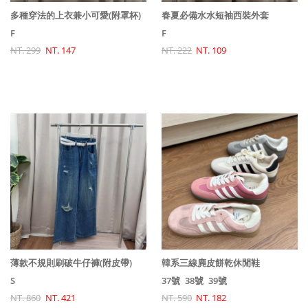
多種穿法的上衣兼小可愛(附罩杯)
春夏必備水水短袖西裝外套
F
F
NT. 299
NT. 147
NT. 222
NT. 109
薄款不規則刷破牛仔褲(附皮帶)
韓系三線麂皮餅乾休閒鞋
S
37號
38號
39號
NT. 860
NT. 421
NT. 590
NT. 182