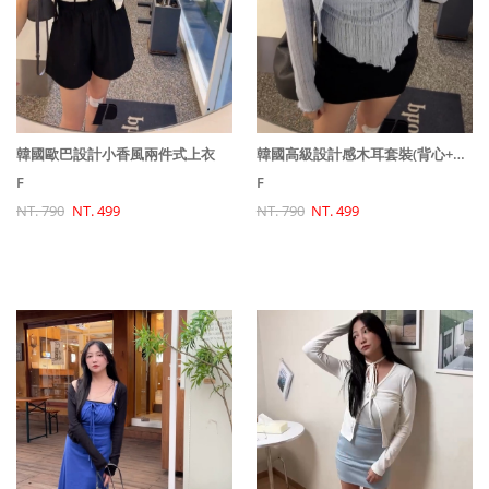
韓國歐巴設計小香風兩件式上衣
韓國高級設計感木耳套裝(背心+罩衫)
F
F
NT. 790
NT. 499
NT. 790
NT. 499