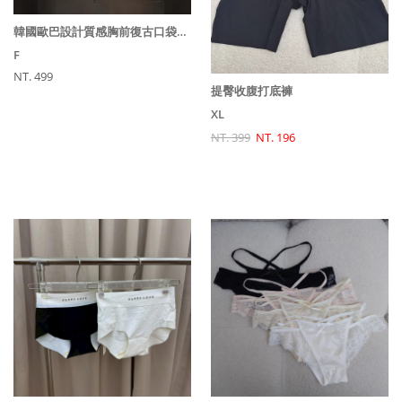
韓國歐巴設計質感胸前復古口袋設計直條短袖襯衫
F
NT. 499
提臀收腹打底褲
XL
NT. 399
NT. 196