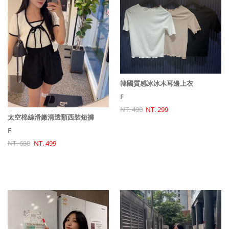
韓國質感冰冰木耳邊上衣
F
NT. 490
NT. 299
太空棉絲滑嫩清透類西裝短褲
F
NT. 680
NT. 499