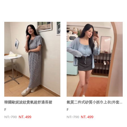
韓國歐妮波紋貴氣超舒適長裙
氣質二件式砂質小抓巾上衣(外套+背心)
F
F
NT. 790
NT. 499
NT. 790
NT. 499