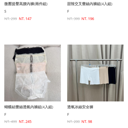
微壓提臀高腰內褲(兩件組)
甜辣交叉蕾絲內褲組(4入組)
S
F
NT. 299
NT. 147
NT. 399
NT. 196
蝴蝶結蕾絲透氣內褲組(4入組)
透氧冰絲安全褲
F
F
NT. 499
NT. 245
NT. 200
NT. 98