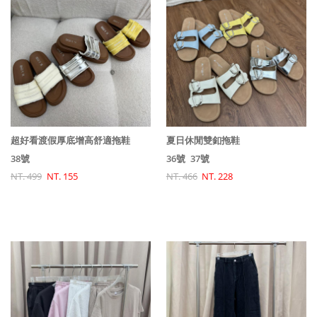
超好看渡假厚底增高舒適拖鞋
夏日休閒雙釦拖鞋
38號
36號
37號
NT. 499
NT. 155
NT. 466
NT. 228