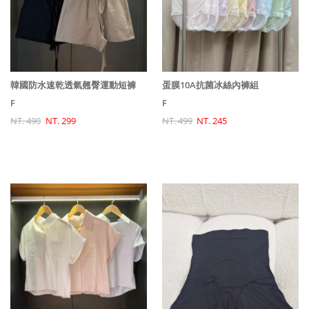
韓國防水速乾透氣翹臀運動短褲
蛋膜10A抗菌冰絲內褲組
F
F
NT. 490
NT. 299
NT. 499
NT. 245