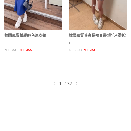
韓國氣質抽繩純色連衣裙
韓國氣質修身長袖套裝(背心+罩衫)
F
F
NT. 790
NT. 499
NT. 680
NT. 490
1
32