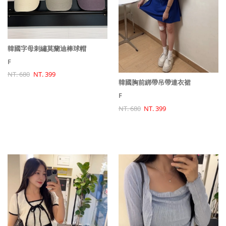
韓國字母刺繡莫蘭迪棒球帽
F
NT. 680
NT. 399
韓國胸前綁帶吊帶連衣裙
F
NT. 680
NT. 399