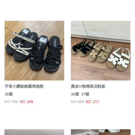
字母小鑽裝飾羅馬拖鞋
麂皮H拖增高涼鞋版
36號
36號
37號
NT. 790
NT. 245
NT. 680
NT. 211