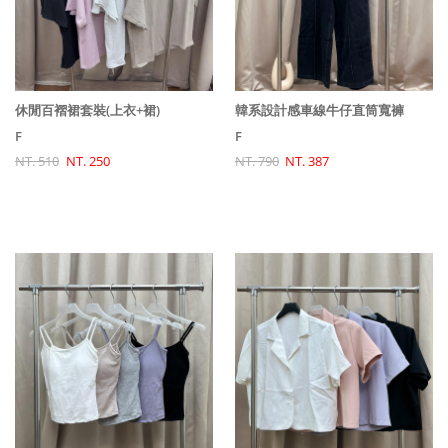
休閒百褶裙套裝(上衣+裙)
韓系設計感車線牛仔直筒寬褲
F
F
NT. 510
NT. 250
NT. 790
NT. 387