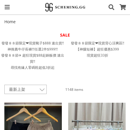
Home
SALE
發發８８節限定❤︎現貨靴子$888 速出貨!!
發發８８節限定❤︎現貨背心涼爽區!!
神推薦牛仔長褲!!!任選2件$999!!!
【神腿短褲】超狂優惠$399
發發８８節✈︎ 超狂現貨$88起銅板價 速出
現貨超狂33折
貨!!
尋找有緣人零碼鞋超低3折起
1148 items