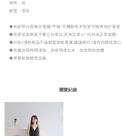
彈性：佳
材質：雪紡
◆色差部分因每台電腦/平板/手機顏色不同皆可能有些許落差
◆長度皆為單面平量公分單位,若有誤差±1-5CM為正常範圍
◆白色/淺色商品不論材質皆較透膚,建議穿白/淺色內裡或背心
◆衣服勿長時間浸泡，勿使用漂白水，勿使用烘乾機
◆厚度較無標準定義
瀏覽紀錄