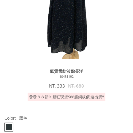
氣質雪紡波點長洋
10431192
NT. 333
NT. 680
發發８８節✈︎ 超狂現貨$88起銅板價 速出貨!!
Color:
黑色