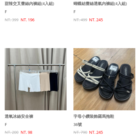
甜辣交叉蕾絲內褲組(4入組)
蝴蝶結蕾絲透氣內褲組(4入組)
F
F
NT. 399
NT. 196
NT. 499
NT. 245
透氧冰絲安全褲
字母小鑽裝飾羅馬拖鞋
F
36號
NT. 200
NT. 98
NT. 790
NT. 245