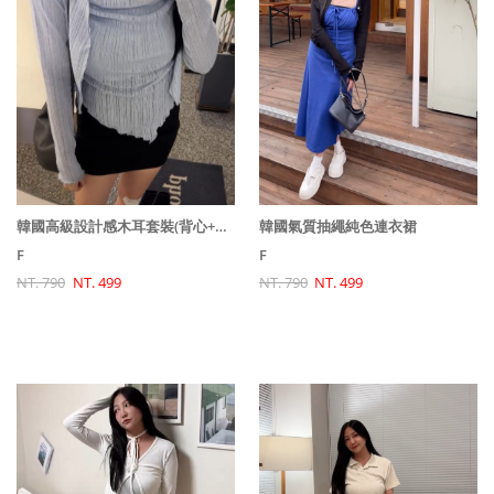
韓國氣質抽繩純色連衣裙
韓國高級設計感木耳套裝(背心+罩衫)
F
F
NT. 790
NT. 499
NT. 790
NT. 499