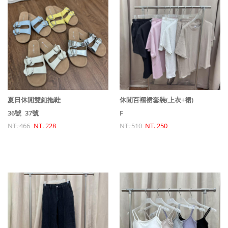
夏日休閒雙釦拖鞋
休閒百褶裙套裝(上衣+裙)
36號
37號
F
NT. 466
NT. 228
NT. 510
NT. 250