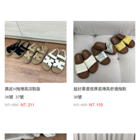
麂皮H拖增高涼鞋版
超好看渡假厚底增高舒適拖鞋
36號
37號
38號
NT. 680
NT. 211
NT. 499
NT. 155