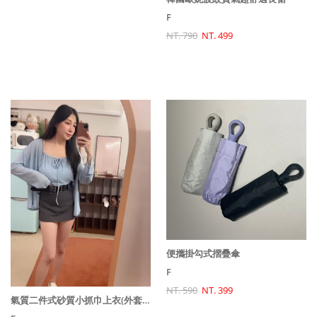
F
NT. 790
NT. 499
便攜掛勾式摺疊傘
F
NT. 590
NT. 399
氣質二件式砂質小抓巾上衣(外套+背心)