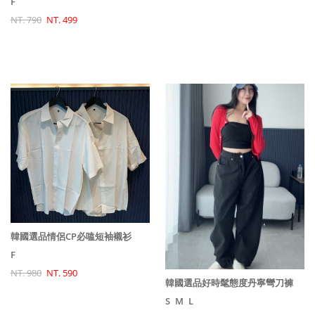
F
NT. 790
NT. 499
韓國選品情侶CP必嗑短袖襯衫
F
NT. 980
NT. 590
韓國選品好時髦態度丹寧彎刀褲
S
M
L