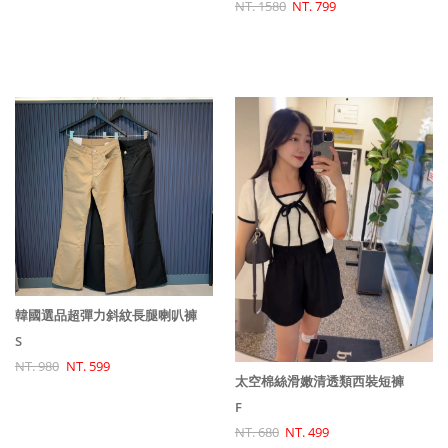
NT. 1580
NT. 799
韓國選品超彈力斜紋長腿喇叭褲
S
NT. 980
NT. 599
太空棉絲滑嫩清透類西裝短褲
F
NT. 680
NT. 499