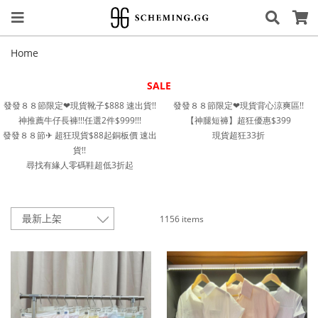
Home
SALE
發發８８節限定❤︎現貨靴子$888 速出貨!!
發發８８節限定❤︎現貨背心涼爽區!!
神推薦牛仔長褲!!!任選2件$999!!!
【神腿短褲】超狂優惠$399
發發８８節✈︎ 超狂現貨$88起銅板價 速出
現貨超狂33折
貨!!
尋找有緣人零碼鞋超低3折起
1156 items