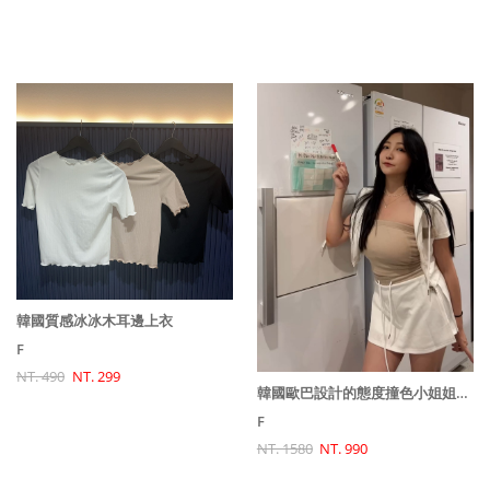
韓國質感冰冰木耳邊上衣
F
NT. 490
NT. 299
韓國歐巴設計的態度撞色小姐姐套裝(外套+裙子)
F
NT. 1580
NT. 990