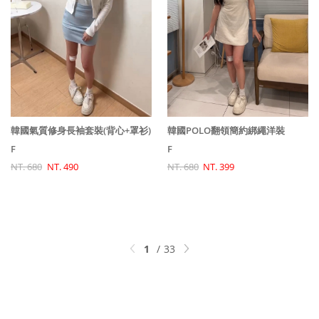
韓國氣質修身長袖套裝(背心+罩衫)
韓國POLO翻領簡約綁繩洋裝
F
F
NT. 680
NT. 490
NT. 680
NT. 399
1
33