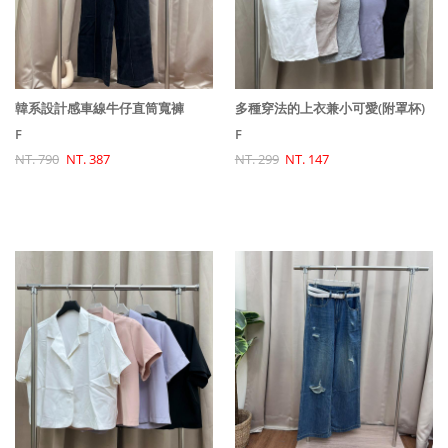
韓系設計感車線牛仔直筒寬褲
多種穿法的上衣兼小可愛(附罩杯)
F
F
NT. 790
NT. 387
NT. 299
NT. 147