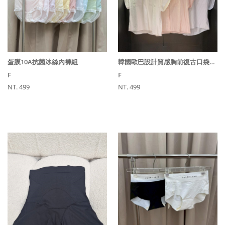
蛋膜10A抗菌冰絲內褲組
韓國歐巴設計質感胸前復古口袋設計直條短袖襯衫
F
F
NT. 499
NT. 499