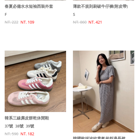
春夏必備水水短袖西裝外套
薄款不規則刷破牛仔褲(附皮帶)
F
S
NT. 222
NT. 109
NT. 860
NT. 421
韓系三線麂皮餅乾休閒鞋
37號
38號
39號
NT. 590
NT. 182
韓國歐妮波紋貴氣超舒適長裙