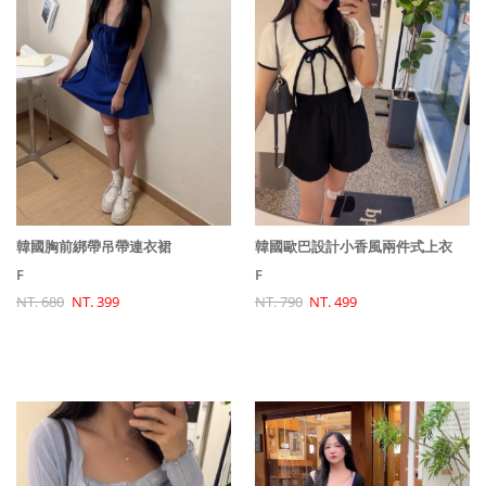
韓國胸前綁帶吊帶連衣裙
韓國歐巴設計小香風兩件式上衣
F
F
NT. 680
NT. 399
NT. 790
NT. 499