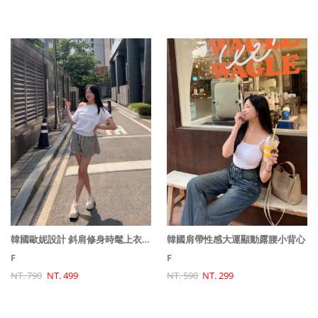
韓國歐妮設計 斜肩修身時髦上衣(下擺收緊)
韓國肩帶性感大運顯動露腰小背心
F
F
NT. 790
NT. 499
NT. 590
NT. 299