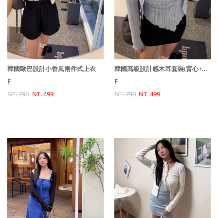
韓國歐巴設計小香風兩件式上衣
韓國高級設計感木耳套裝(背心+罩衫)
F
F
NT. 790
NT. 499
NT. 790
NT. 499