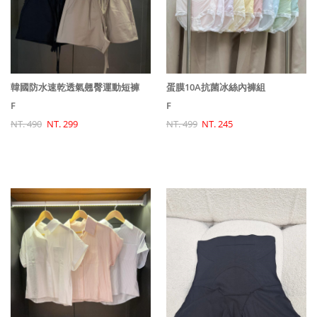
韓國防水速乾透氣翹臀運動短褲
蛋膜10A抗菌冰絲內褲組
F
F
NT. 490
NT. 299
NT. 499
NT. 245