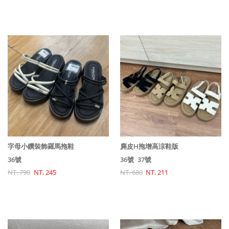
字母小鑽裝飾羅馬拖鞋
麂皮H拖增高涼鞋版
36號
36號
37號
NT. 790
NT. 245
NT. 680
NT. 211