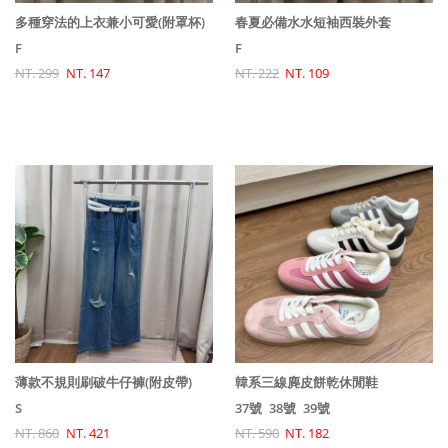
多種穿法的上衣兼小可愛(附罩杯)
春夏必備水水短袖西裝外套
F
F
NT. 299
NT. 147
NT. 222
NT. 109
薄款不規則刷破牛仔褲(附皮帶)
韓系三線麂皮餅乾休閒鞋
S
37號
38號
39號
NT. 860
NT. 421
NT. 590
NT. 182