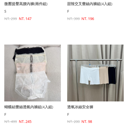
微壓提臀高腰內褲(兩件組)
甜辣交叉蕾絲內褲組(4入組)
S
F
NT. 299
NT. 147
NT. 399
NT. 196
蝴蝶結蕾絲透氣內褲組(4入組)
透氧冰絲安全褲
F
F
NT. 499
NT. 245
NT. 200
NT. 98