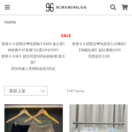
Home
SALE
發發８８節限定❤︎現貨靴子$888 速出貨!!
發發８８節限定❤︎現貨背心涼爽區!!
神推薦牛仔長褲!!!任選2件$999!!!
【神腿短褲】超狂優惠$399
發發８８節✈︎ 超狂現貨$88起銅板價 速出
現貨超狂33折
貨!!
尋找有緣人零碼鞋超低3折起
1147 items