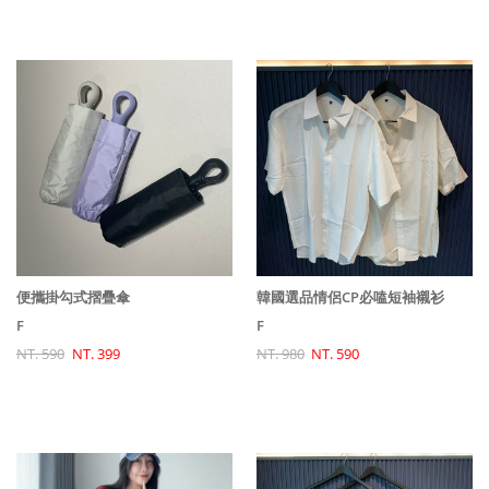
便攜掛勾式摺疊傘
韓國選品情侶CP必嗑短袖襯衫
F
F
NT. 590
NT. 399
NT. 980
NT. 590