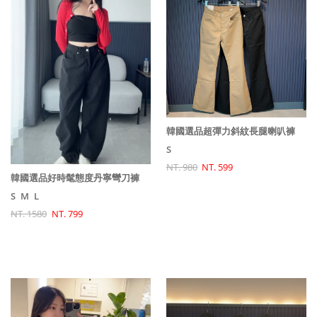
韓國選品超彈力斜紋長腿喇叭褲
S
NT. 980
NT. 599
韓國選品好時髦態度丹寧彎刀褲
S
M
L
NT. 1580
NT. 799