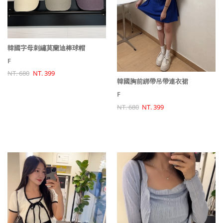
韓國字母刺繡莫蘭迪棒球帽
F
NT. 680
NT. 399
韓國胸前綁帶吊帶連衣裙
F
NT. 680
NT. 399