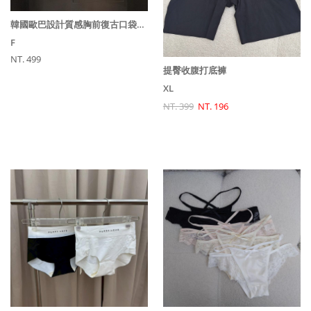
韓國歐巴設計質感胸前復古口袋設計直條短袖襯衫
F
NT. 499
提臀收腹打底褲
XL
NT. 399
NT. 196