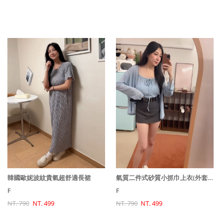
韓國歐妮波紋貴氣超舒適長裙
氣質二件式砂質小抓巾上衣(外套+背心)
F
F
NT. 790
NT. 499
NT. 790
NT. 499