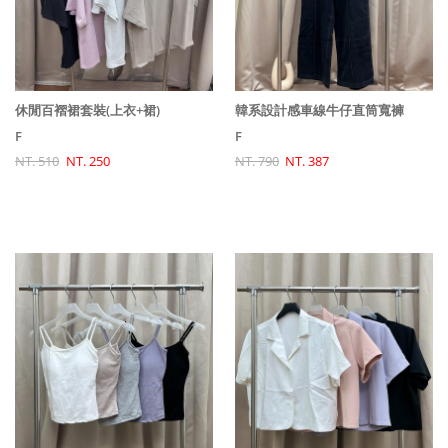
休閒百褶裙套裝(上衣+裙)
韓系設計感車線牛仔直筒寬褲
F
F
NT. 510
NT. 250
NT. 790
NT. 387