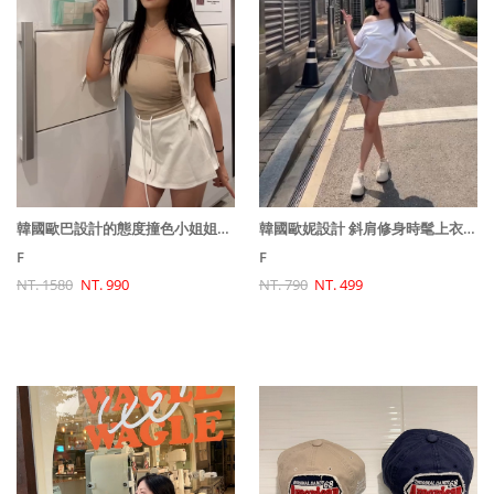
韓國歐巴設計的態度撞色小姐姐套裝(外套+裙子)
韓國歐妮設計 斜肩修身時髦上衣(下擺收緊)
F
F
NT. 1580
NT. 990
NT. 790
NT. 499