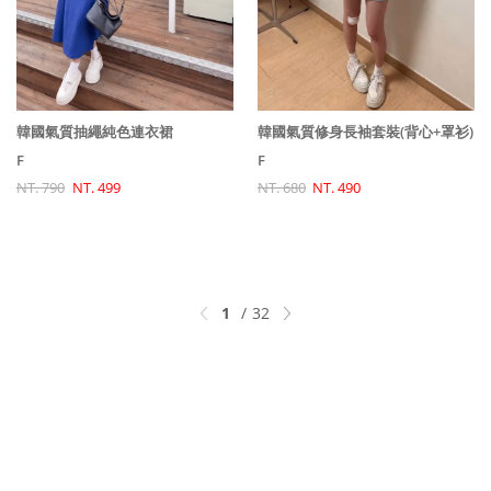
韓國氣質抽繩純色連衣裙
韓國氣質修身長袖套裝(背心+罩衫)
F
F
NT. 790
NT. 499
NT. 680
NT. 490
1
32