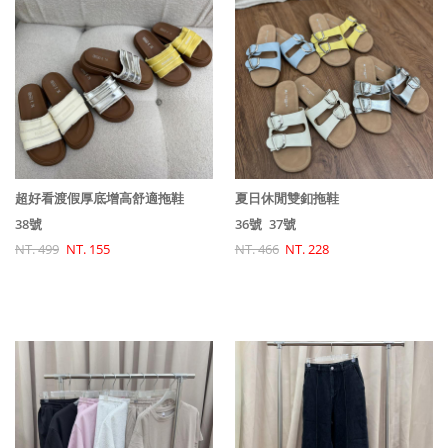
超好看渡假厚底增高舒適拖鞋
夏日休閒雙釦拖鞋
38號
36號
37號
NT. 499
NT. 155
NT. 466
NT. 228