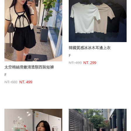
韓國質感冰冰木耳邊上衣
F
NT. 490
NT. 299
太空棉絲滑嫩清透類西裝短褲
F
NT. 680
NT. 499