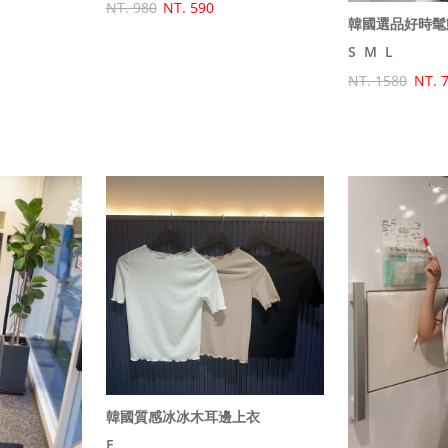
NT. 980
NT. 590
韓國選品好時髦
S
M
L
NT. 1580
NT. 
韓國質感冰冰木耳邊上衣
F