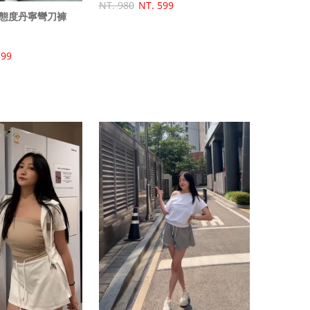
NT. 980
NT. 599
態度丹寧彎刀褲
799