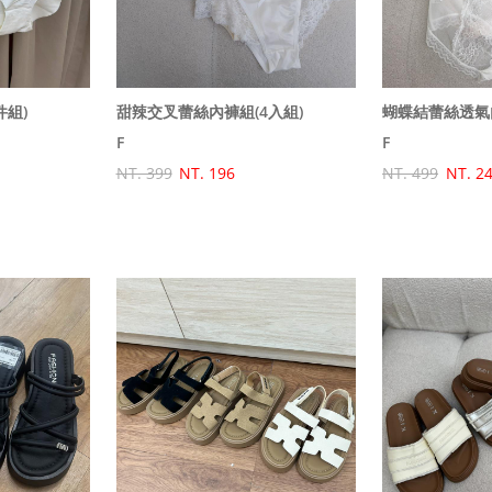
件組)
甜辣交叉蕾絲內褲組(4入組)
蝴蝶結蕾絲透氣內
F
F
NT. 399
NT. 196
NT. 499
NT. 2