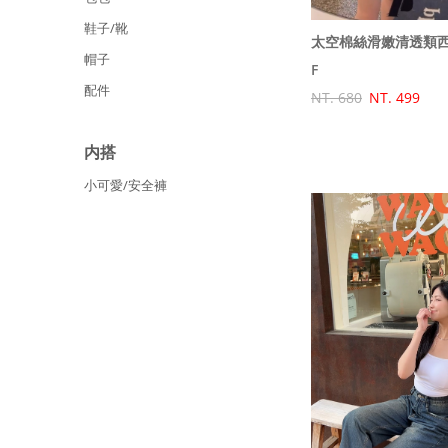
鞋子/靴
太空棉絲滑嫩清透類
帽子
F
配件
NT. 680
NT. 499
内搭
小可愛/安全褲