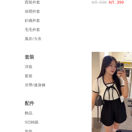
西裝外套
NT. 590
NT. 399
休閒外套
針織外套
毛毛外套
風衣/大衣
套裝
洋裝
套裝
吊帶/連身褲
配件
飾品
925純銀
包包