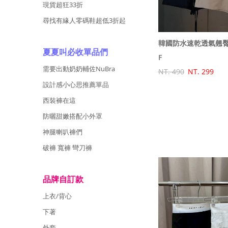
現貨超狂33折
尋找有緣人零碼鞋超低3折起
韓國防水速乾透氣翹
夏夏叫必收單品們
F
需要出動奶奶輔佐NuBra
NT. 490
NT. 299
設計感小心思推薦單品
西裝褲在這
防曬甜嫩搭配小外罩
神腿喇叭褲們
破褲 寬褲 彎刀褲
品牌自訂款
上衣/背心
下著
外套