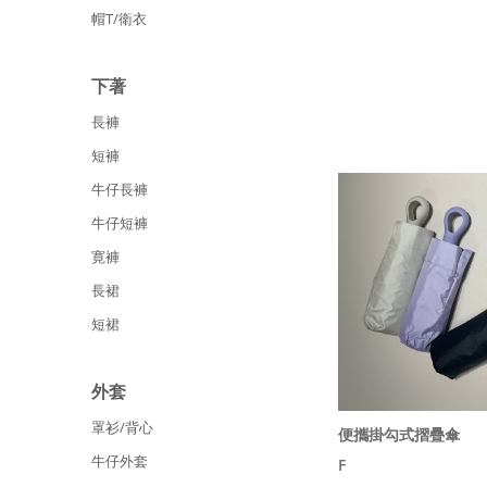
帽T/衛衣
下著
長褲
短褲
牛仔長褲
牛仔短褲
寛褲
長裙
短裙
外套
罩衫/背心
便攜掛勾式摺疊傘
牛仔外套
F