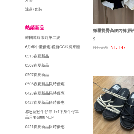
連身/套裝
熱銷新品
微壓提臀高腰內褲(兩
韓國連線限時第二波
S
6月年中慶優惠 嶄新GG即將來臨
NT. 299
NT. 147
0515春夏新品
0508春夏新品
0507春夏新品
0505春夏新品限時優惠
0428春夏新品限時優惠
0427春夏新品限時優惠
感恩寵粉牛仔節 1+1下身牛仔單
品只要$999 >口<
0421春夏新品限時優惠