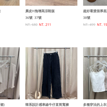
鞋
麂皮H拖增高涼鞋版
超好看渡假厚底
36號
37號
38號
NT. 680
NT. 211
NT. 499
NT. 1
裙)
韓系設計感車線牛仔直筒寬褲
多種穿法的上衣