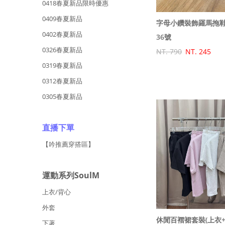
0418春夏新品限時優惠
0409春夏新品
字母小鑽裝飾羅馬拖
0402春夏新品
36號
0326春夏新品
NT. 790
NT. 245
0319春夏新品
0312春夏新品
0305春夏新品
直播下單
【吟推薦穿搭區】
運動系列SoulM
上衣/背心
外套
休閒百褶裙套裝(上衣+
下著