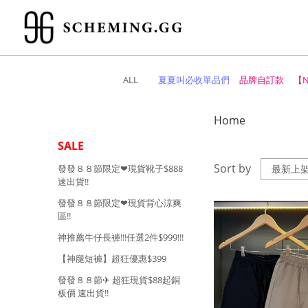
ALL
夏夏叫必收單品們
品牌自訂款
【
Home
SALE
Sort by
發發８８節限定❤︎現貨靴子$888
速出貨!!
發發８８節限定❤︎現貨背心涼爽
區!!
神推薦牛仔長褲!!!任選2件$999!!!
【神腿短褲】超狂優惠$399
發發８８節✈︎ 超狂現貨$88起銅
板價 速出貨!!