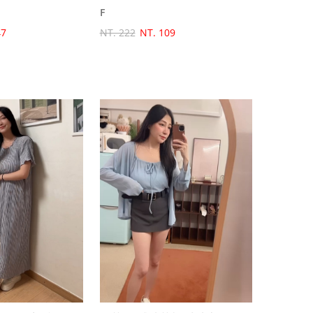
F
47
NT. 222
NT. 109