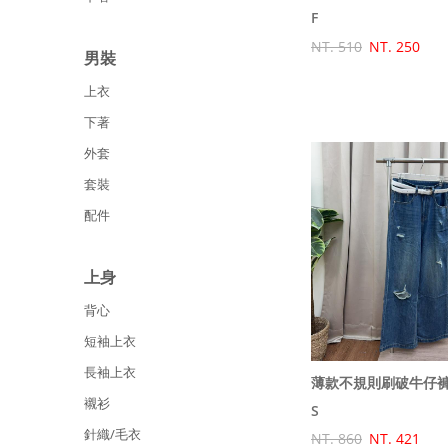
F
NT. 510
NT. 250
男裝
上衣
下著
外套
套裝
配件
上身
背心
短袖上衣
長袖上衣
薄款不規則刷破牛仔褲
襯衫
S
針織/毛衣
NT. 860
NT. 421