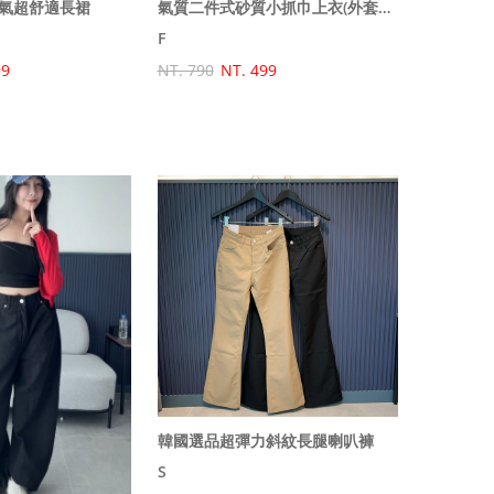
氣超舒適長裙
氣質二件式砂質小抓巾上衣(外套+背心)
F
99
NT. 790
NT. 499
韓國選品超彈力斜紋長腿喇叭褲
S