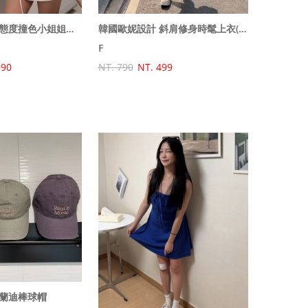
韓國歐巴設計的態度撞色小姐姐套裝(外套+裙子)
韓國歐妮設計 斜肩修身時髦上衣(下擺收緊)
F
990
NT. 790
NT. 499
蘭迪棒球帽