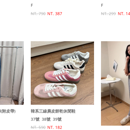
F
F
NT. 790
NT. 387
NT. 299
NT. 1
(附皮帶)
韓系三線麂皮餅乾休閒鞋
37號
38號
39號
NT. 590
NT. 182