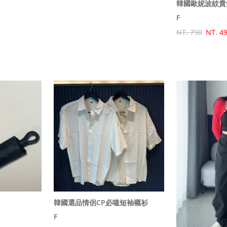
韓國歐妮波紋貴
F
NT. 790
NT. 4
韓國選品情侶CP必嗑短袖襯衫
F