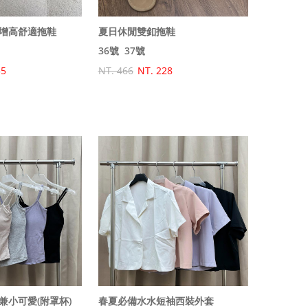
增高舒適拖鞋
夏日休閒雙釦拖鞋
36號
37號
55
NT. 466
NT. 228
兼小可愛(附罩杯)
春夏必備水水短袖西裝外套