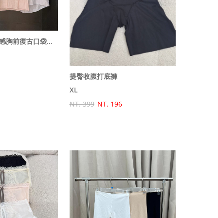
韓國歐巴設計質感胸前復古口袋設計直條短袖襯衫
提臀收腹打底褲
XL
NT. 399
NT. 196