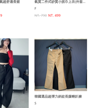
氣超舒適長裙
氣質二件式砂質小抓巾上衣(外套+背心)
F
99
NT. 790
NT. 499
韓國選品超彈力斜紋長腿喇叭褲
S