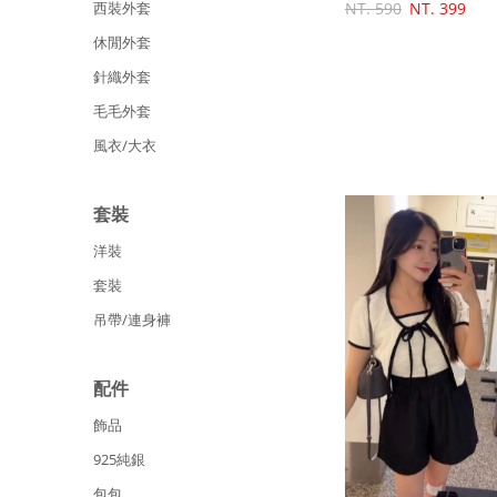
西裝外套
NT. 590
NT. 399
休閒外套
針織外套
毛毛外套
風衣/大衣
套裝
洋裝
套裝
吊帶/連身褲
配件
飾品
925純銀
包包