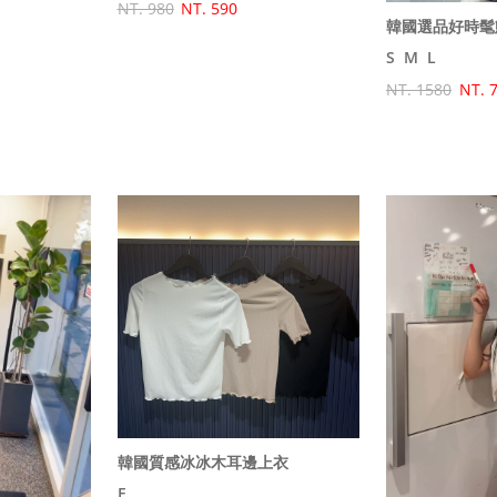
NT. 980
NT. 590
韓國選品好時髦
S
M
L
NT. 1580
NT. 
韓國質感冰冰木耳邊上衣
F