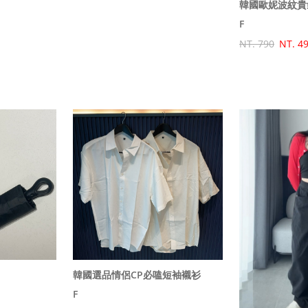
韓國歐妮波紋貴
F
NT. 790
NT. 4
韓國選品情侶CP必嗑短袖襯衫
F