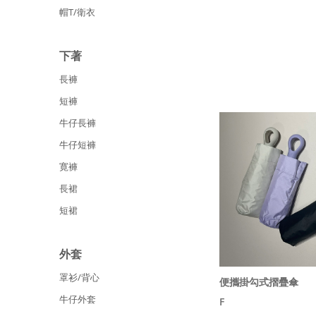
帽T/衛衣
下著
長褲
短褲
牛仔長褲
牛仔短褲
寛褲
長裙
短裙
外套
罩衫/背心
便攜掛勾式摺疊傘
牛仔外套
F