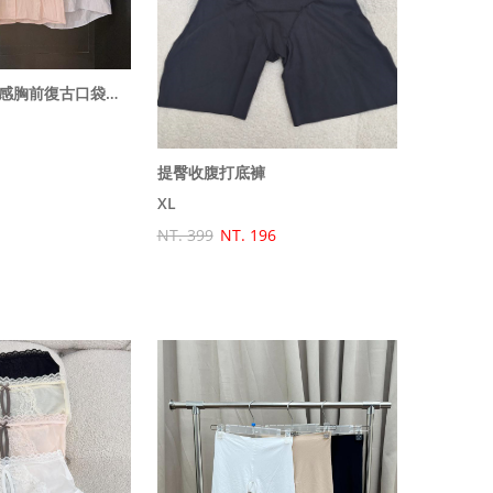
韓國歐巴設計質感胸前復古口袋設計直條短袖襯衫
提臀收腹打底褲
XL
NT. 399
NT. 196