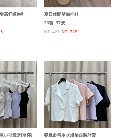
增高舒適拖鞋
夏日休閒雙釦拖鞋
36號
37號
55
NT. 466
NT. 228
兼小可愛(附罩杯)
春夏必備水水短袖西裝外套