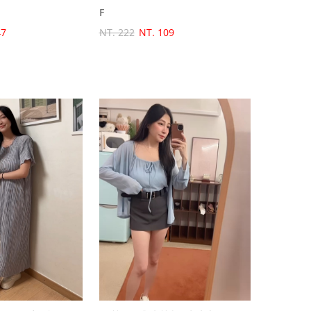
F
47
NT. 222
NT. 109