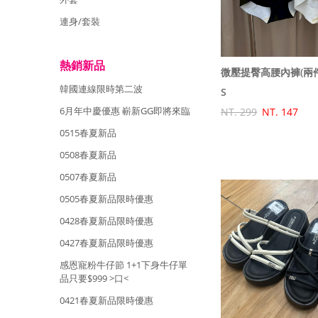
連身/套裝
熱銷新品
微壓提臀高腰內褲(兩
韓國連線限時第二波
S
6月年中慶優惠 嶄新GG即將來臨
NT. 299
NT. 147
0515春夏新品
0508春夏新品
0507春夏新品
0505春夏新品限時優惠
0428春夏新品限時優惠
0427春夏新品限時優惠
感恩寵粉牛仔節 1+1下身牛仔單
品只要$999 >口<
0421春夏新品限時優惠