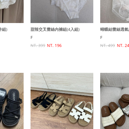
件組)
甜辣交叉蕾絲內褲組(4入組)
蝴蝶結蕾絲透氣內
F
F
NT. 399
NT. 196
NT. 499
NT. 2