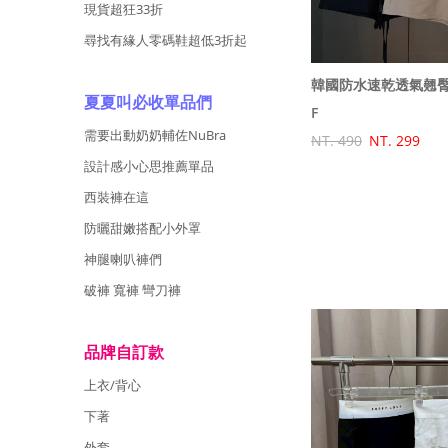
現貨超狂33折
尋找有緣人零碼鞋超低3折起
韓國防水速乾透氣翹
夏夏叫必收單品們
F
需要出動奶奶輔佐NuBra
NT. 490
NT. 299
設計感小心思推薦單品
西裝褲在這
防曬甜嫩搭配小外罩
神腿喇叭褲們
破褲 寬褲 彎刀褲
品牌自訂款
上衣/背心
下著
外套