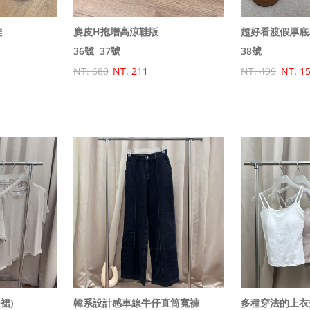
鞋
麂皮H拖增高涼鞋版
超好看渡假厚底
36號
37號
38號
NT. 680
NT. 211
NT. 499
NT. 1
裙)
韓系設計感車線牛仔直筒寬褲
多種穿法的上衣