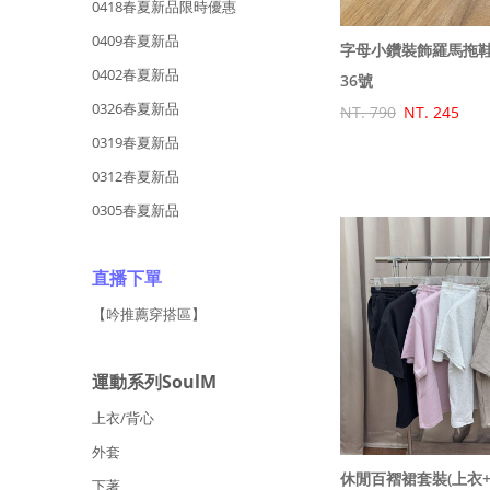
0418春夏新品限時優惠
0409春夏新品
字母小鑽裝飾羅馬拖
0402春夏新品
36號
0326春夏新品
NT. 790
NT. 245
0319春夏新品
0312春夏新品
0305春夏新品
直播下單
【吟推薦穿搭區】
運動系列SoulM
上衣/背心
外套
休閒百褶裙套裝(上衣+
下著