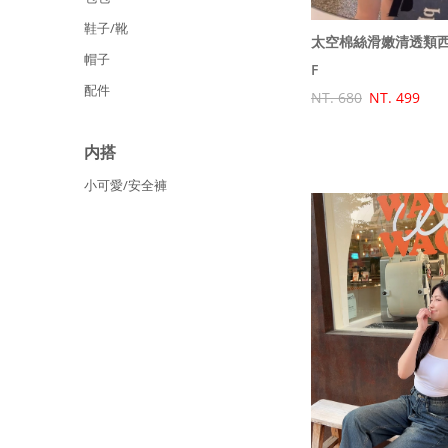
鞋子/靴
太空棉絲滑嫩清透類
帽子
F
配件
NT. 680
NT. 499
内搭
小可愛/安全褲