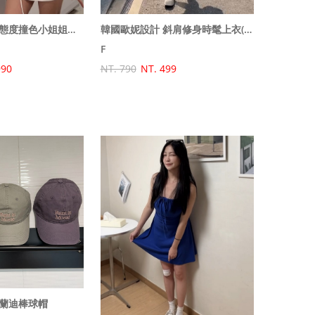
韓國歐巴設計的態度撞色小姐姐套裝(外套+裙子)
韓國歐妮設計 斜肩修身時髦上衣(下擺收緊)
F
990
NT. 790
NT. 499
蘭迪棒球帽