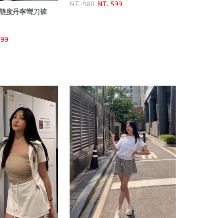
NT. 980
NT. 599
態度丹寧彎刀褲
799