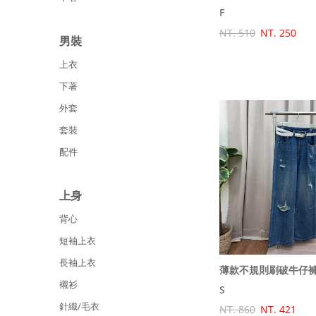
F
NT. 510
NT. 250
男裝
上衣
下著
外套
套裝
配件
上身
背心
短袖上衣
長袖上衣
薄款不規則刷破牛仔褲
襯衫
S
針織/毛衣
NT. 860
NT. 421