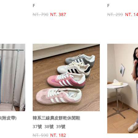
F
F
NT. 790
NT. 387
NT. 299
NT. 1
(附皮帶)
韓系三線麂皮餅乾休閒鞋
37號
38號
39號
NT. 590
NT. 182