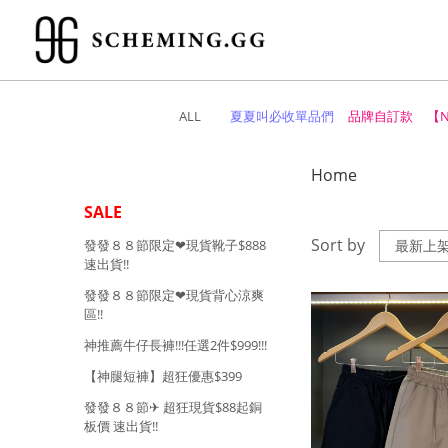
ALL
夏夏叫必收單品們
品牌自訂款
【
Home
SALE
Sort by
發發８８節限定❤︎現貨靴子$888
速出貨!!
發發８８節限定❤︎現貨背心涼爽
區!!
神推薦牛仔長褲!!!任選2件$999!!!
【神腿短褲】超狂優惠$399
發發８８節✈︎ 超狂現貨$88起銅
板價 速出貨!!