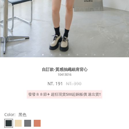
自訂款-質感抽繩細肩背心
10413016
NT. 191
NT. 390
發發８８節✈︎ 超狂現貨$88起銅板價 速出貨!!
Color:
黑色