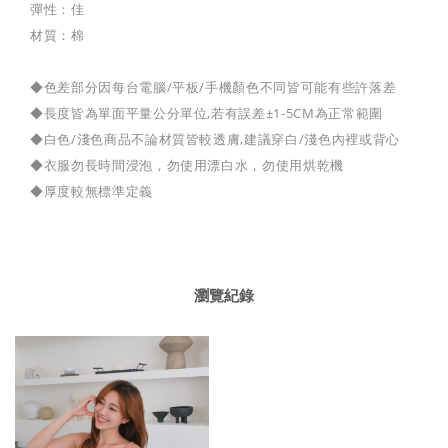
彈性：佳
材質：棉
◆色差部分因每台電腦/平板/手機顏色不同皆可能有些許落差
◆長度皆為單面平量公分單位,若有誤差±1-5CM為正常範圍
◆白色/淺色商品不論材質皆較透膚,建議穿白/淺色內裡或背心
◆衣服勿長時間浸泡，勿使用漂白水，勿使用烘乾機
◆厚度較無標準定義
瀏覽紀錄