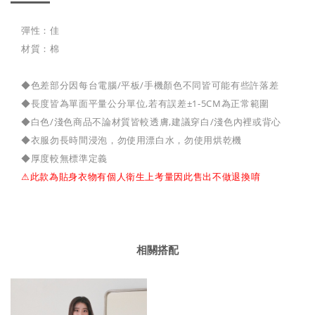
彈性：佳
材質：棉
◆色差部分因每台電腦/平板/手機顏色不同皆可能有些許落差
◆長度皆為單面平量公分單位,若有誤差±1-5CM為正常範圍
◆白色/淺色商品不論材質皆較透膚,建議穿白/淺色內裡或背心
◆衣服勿長時間浸泡，勿使用漂白水，勿使用烘乾機
◆厚度較無標準定義
⚠此款為貼身衣物有個人衛生上考量因此售出不做退換唷
相關搭配