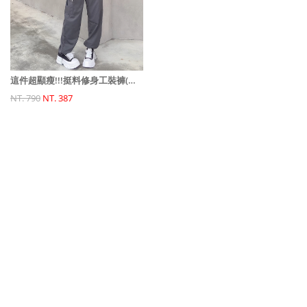
這件超顯瘦!!!挺料修身工裝褲(可縮口)(男女共穿)
NT. 790
NT. 387