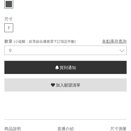
尺寸
F
數量
各點庫存查詢
(小提醒：欲享組合優惠需下訂指定件數)
貨到通知
加入願望清單
商品說明
直播介紹
尺寸測量