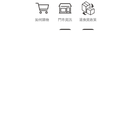
如何購物
門市資訊
退換貨政策
海外購物
LINE
INSTAGRAM
CONTACT
MON.-FRI. 10am-12pm / 1pm-6pm
scheming.gg@gmail.com
E-MAIL：
@SCHEMING
LINE ID
WE ARE