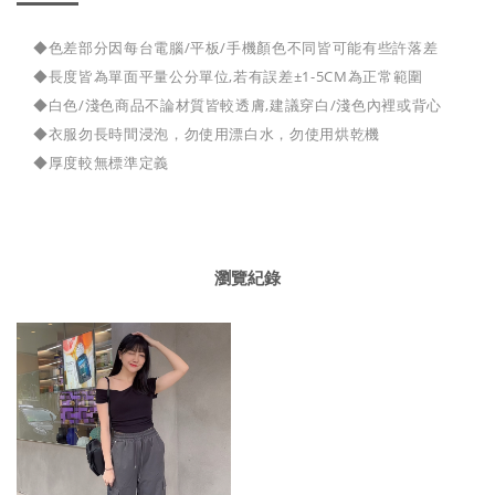
◆色差部分因每台電腦/平板/手機顏色不同皆可能有些許落差
◆長度皆為單面平量公分單位,若有誤差±1-5CM為正常範圍
◆白色/淺色商品不論材質皆較透膚,建議穿白/淺色內裡或背心
◆衣服勿長時間浸泡，勿使用漂白水，勿使用烘乾機
◆厚度較無標準定義
瀏覽紀錄