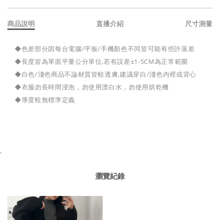
商品說明
直播介紹
尺寸測量
◆色差部分因每台電腦/平板/手機顏色不同皆可能有些許落差
◆長度皆為單面平量公分單位,若有誤差±1-5CM為正常範圍
◆白色/淺色商品不論材質皆較透膚,建議穿白/淺色內裡或背心
◆衣服勿長時間浸泡，勿使用漂白水，勿使用烘乾機
◆厚度較無標準定義
.
瀏覽紀錄