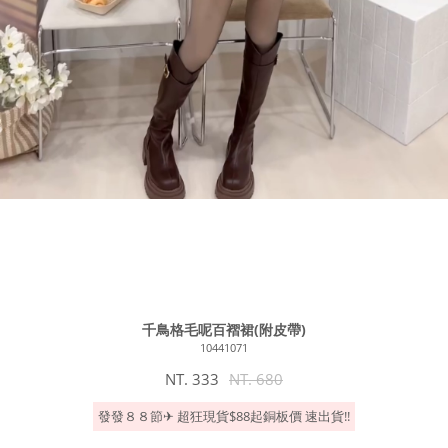
千鳥格毛呢百褶裙(附皮帶)
10441071
NT. 333
NT. 680
發發８８節✈︎ 超狂現貨$88起銅板價 速出貨!!